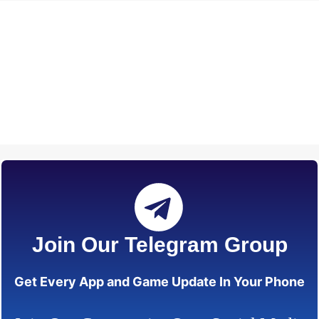
Join Our Telegram Group
Get Every App and Game Update In Your Phone