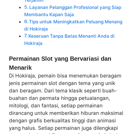
Terjamin
Layanan Pelanggan Profesional yang Siap
Membantu Kapan Saja
Tips untuk Meningkatkan Peluang Menang
di Hokiraja
Keseruan Tanpa Batas Menanti Anda di
Hokiraja
Permainan Slot yang Bervariasi dan
Menarik
Di Hokiraja, pemain bisa menemukan beragam
jenis permainan slot dengan tema yang unik
dan beragam. Dari tema klasik seperti buah-
buahan dan permata hingga petualangan,
mitologi, dan fantasi, setiap permainan
dirancang untuk memberikan hiburan maksimal
dengan grafis berkualitas tinggi dan animasi
yang halus. Setiap permainan juga dilengkapi