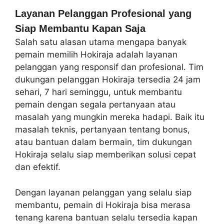
Layanan Pelanggan Profesional yang
Siap Membantu Kapan Saja
Salah satu alasan utama mengapa banyak
pemain memilih Hokiraja adalah layanan
pelanggan yang responsif dan profesional. Tim
dukungan pelanggan Hokiraja tersedia 24 jam
sehari, 7 hari seminggu, untuk membantu
pemain dengan segala pertanyaan atau
masalah yang mungkin mereka hadapi. Baik itu
masalah teknis, pertanyaan tentang bonus,
atau bantuan dalam bermain, tim dukungan
Hokiraja selalu siap memberikan solusi cepat
dan efektif.
Dengan layanan pelanggan yang selalu siap
membantu, pemain di Hokiraja bisa merasa
tenang karena bantuan selalu tersedia kapan