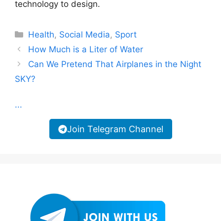
technology to design.
Categories
Health
,
Social Media
,
Sport
How Much is a Liter of Water
Can We Pretend That Airplanes in the Night
SKY?
...
Join Telegram Channel